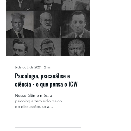
6 de out. de 2021
∙
2
min
Psicologia, psicanálise e
ciência - o que pensa o ICW
Nesse último mês, a
psicologia tem sido palco
de discussões se a
Psicanálise é uma ciência
ou não. E, se ela pode se
enquadrar na...