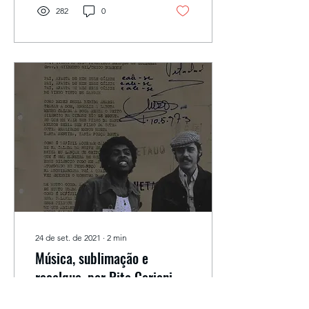
282
0
24 de set. de 2021
∙
2
min
Música, sublimação e
recalque, por Rita Cerioni
Segundo Freud, a arte é