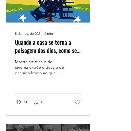
5 de nov. de 2021
∙
2
min
Quando a casa se torna a
paisagem dos dias, como se
produz arte?
Mostra artística e de
cinema expõe o desejo de
dar significado ao que
estamos vivendo Artigo
publicado originalmente
no site do VI...
61
0