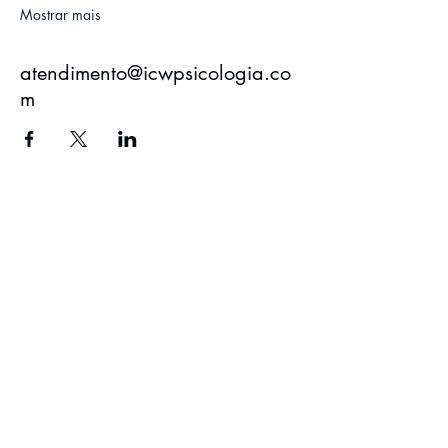
Mostrar mais
atendimento@icwpsicologia.co
m
ICW Psicologia LTDA
CRP 06/9089
CNPJ
41.605.220
/0001-26
atendimento@icwpsicologia.com
+
55 11 97300-0432
Rua Rangel Pestana, 828, sala 37, Jundiaí/SP
Comercialização de cursos digitais
LEIA A POLÍTICA DE TROCA,
DEVOLUÇÃO E REEMBOLSO