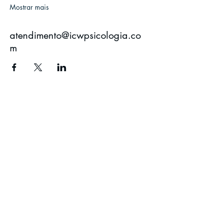
Mostrar mais
atendimento@icwpsicologia.co
m
ICW Psicologia LTDA
CRP 06/9089
CNPJ
41.605.220
/0001-26
atendimento@icwpsicologia.com
+
55 11 97300-0432
Rua Rangel Pestana, 828, sala 37, Jundiaí/SP
Comercialização de cursos digitais
LEIA A POLÍTICA DE TROCA,
DEVOLUÇÃO E REEMBOLSO