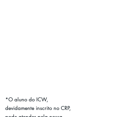
a teoria kleiniana e suas
implicações na clínica.
Ateliês clínicos:
Continuidade nas
discussões e supervisão
de casos clínicos.
*O aluno do ICW,
devidamente inscrito no CRP,
pode atender pela nossa