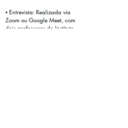
▪️ Entrevista: Realizada via
Zoom ou Google Meet, com
dois professores do Instituto.
▪️ Carta do analista: deve
indicar o tempo de análise,
conter assinatura e carimbo (ou
nome legível), número do CRP,
se houver, e ser em papel
timbrado com contato
telefônico.
cORPO DOCENTE